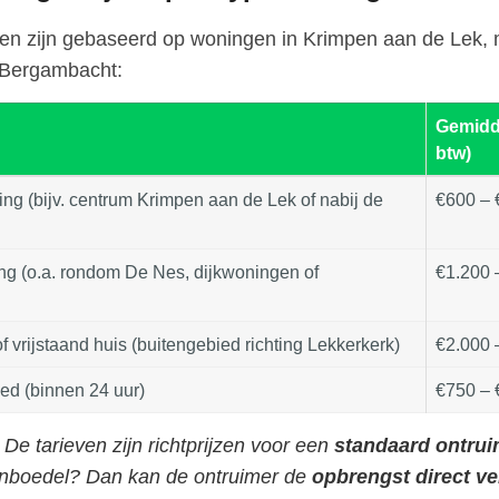
zen zijn gebaseerd op woningen in Krimpen aan de Lek,
n Bergambacht:
Gemidde
btw)
ng (bijv. centrum Krimpen aan de Lek of nabij de
€600 – 
ng (o.a. rondom De Nes, dijkwoningen of
€1.200 
f vrijstaand huis (buitengebied richting Lekkerkerk)
€2.000 
ed (binnen 24 uur)
€750 – 
De tarieven zijn richtprijzen voor een
standaard ontrui
 inboedel? Dan kan de ontruimer de
opbrengst direct v