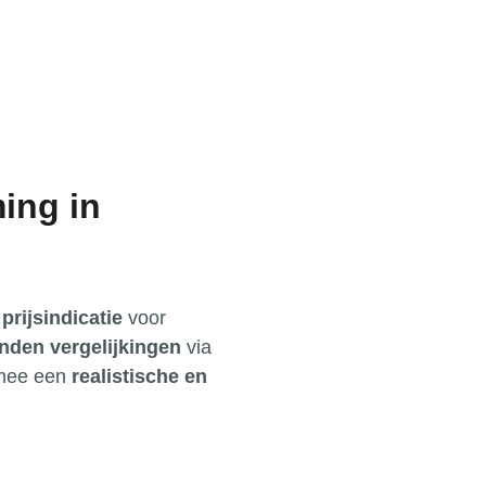
ing in
prijsindicatie
voor
nden vergelijkingen
via
ermee een
realistische en