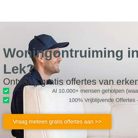
de
inhoud
Woningontruiming in
Lek?
Ontvang gratis offertes van erke
Al 10.000+ mensen geholpen (waar
100% Vrijblijvende Offertes
Vraag meteen gratis offertes aan >>