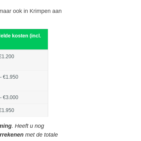
 maar ook in Krimpen aan
lde kosten (incl.
€1.200
– €1.950
– €3.000
€1.950
ming
. Heeft u nog
errekenen
met de totale