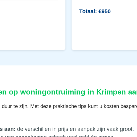
Totaal: €950
en op woningontruiming in Krimpen aa
 duur te zijn. Met deze praktische tips kunt u kosten bespar
s aan:
de verschillen in prijs en aanpak zijn vaak groot.