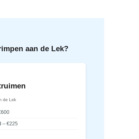
Krimpen aan de Lek?
truimen
n de Lek
€600
d – €225