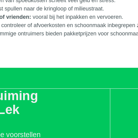
 van spoedkosten scheelt veel geld én stress.
t spullen naar de kringloop of milieustraat.
of vrienden:
vooral bij het inpakken en vervoeren.
controleer of afvoerkosten en schoonmaak inbegrepen z
mmige ontruimers bieden pakketprijzen voor schoonmaak
uiming
Lek
de voorstellen