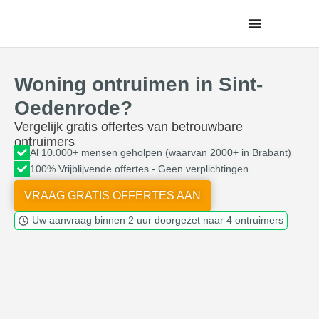
de
inhoud
Woning ontruimen in Sint-
Oedenrode?
Vergelijk gratis offertes van betrouwbare
ontruimers
Al 10.000+ mensen geholpen (waarvan 2000+ in Brabant)
100% Vrijblijvende offertes - Geen verplichtingen
VRAAG GRATIS OFFERTES AAN
Uw aanvraag binnen 2 uur doorgezet naar 4 ontruimers