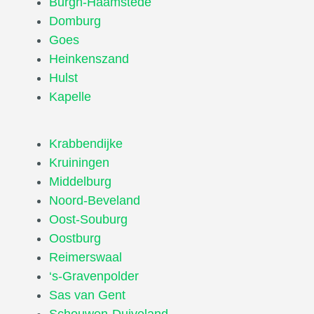
Burgh-Haamstede
Domburg
Goes
Heinkenszand
Hulst
Kapelle
Krabbendijke
Kruiningen
Middelburg
Noord-Beveland
Oost-Souburg
Oostburg
Reimerswaal
‘s-Gravenpolder
Sas van Gent
Schouwen-Duiveland