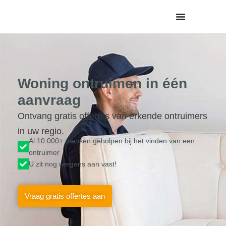
de
inhoud
Woning ontruimen in één
aanvraag
Ontvang gratis offertes van erkende ontruimers
in uw regio.
Al 10.000+ mensen geholpen bij het vinden van een
ontruimer
U zit nog nergens aan vast!
Vraag gratis offertes aan