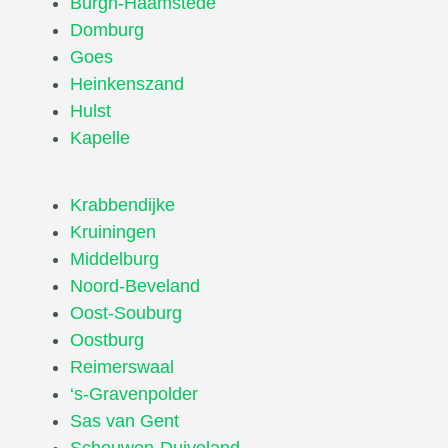
Burgh-Haamstede
Domburg
Goes
Heinkenszand
Hulst
Kapelle
Krabbendijke
Kruiningen
Middelburg
Noord-Beveland
Oost-Souburg
Oostburg
Reimerswaal
‘s-Gravenpolder
Sas van Gent
Schouwen-Duiveland