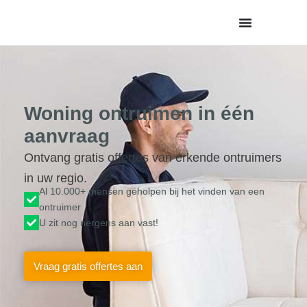
de
inhoud
Woning ontruimen in één
aanvraag
Ontvang gratis offertes van erkende ontruimers
in uw regio.
Al 10.000+ mensen geholpen bij het vinden van een
ontruimer
U zit nog nergens aan vast!
Vraag gratis offertes aan