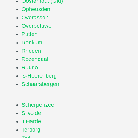
Oosterhout (Gld)
Opheusden
Overasselt
Overbetuwe
Putten
Renkum
Rheden
Rozendaal
Ruurlo
‘s-Heerenberg
Schaarsbergen
Scherpenzeel
Silvolde
‘t Harde
Terborg
Tiel