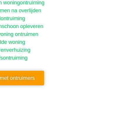
n woningontruiming
men na overlijden
ontruiming
schoon opleveren
oning ontruimen
ilde woning
renverhuizing
fsontruiming
met ontruimers