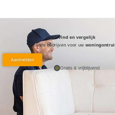
de
inhoud
Vind en vergelijk
de beste bedrijven voor uw
woningontru
Aanmelden
Gratis & vrijblijvend