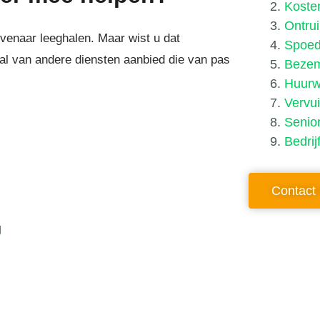
Koste
Ontrui
venaar leeghalen. Maar wist u dat
Spoed
al van andere diensten aanbied die van pas
Bezem
Huurw
Vervu
Senio
Bedrij
Contact 
g