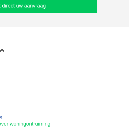
t direct uw aanvraag
s
over woningontruiming